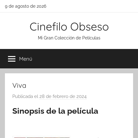
Saltar
9 de agosto de 2026
al
contenido
Cinefilo Obseso
Mi Gran Colección de Películas
Menú
Viva
Publicada el
28 de febrero de 2024
p
o
Sinopsis de la película
r