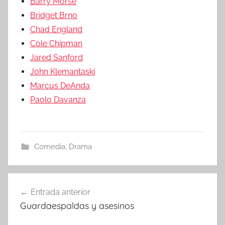
Barry Morse
Bridget Brno
Chad England
Cole Chipman
Jared Sanford
John Klemantaski
Marcus DeAnda
Paolo Davanza
Comedia
,
Drama
Entrada anterior
Navegación
Guardaespaldas y asesinos
de