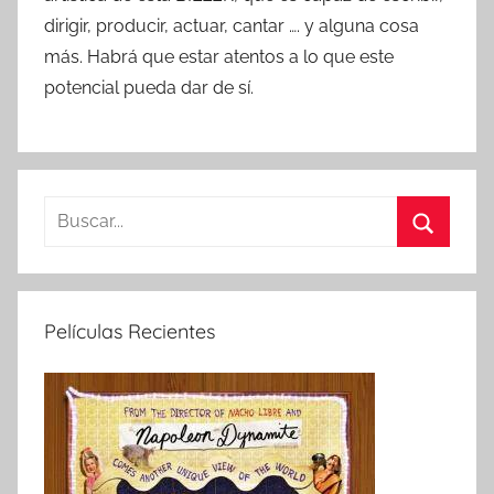
dirigir, producir, actuar, cantar …. y alguna cosa
más. Habrá que estar atentos a lo que este
potencial pueda dar de sí.
B
u
B
s
u
c
s
Películas Recientes
a
c
r
a
:
r