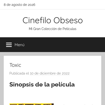
Saltar
8 de agosto de 2026
al
contenido
Cinefilo Obseso
Mi Gran Colección de Películas
Menú
Toxic
Publicada el
10 de diciembre de 2022
p
o
Sinopsis de la película
r