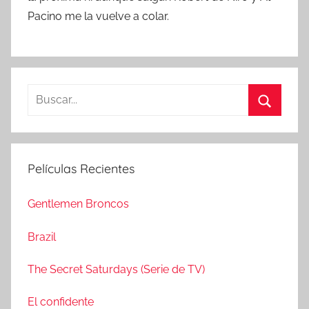
Pacino me la vuelve a colar.
B
u
B
s
u
c
s
Películas Recientes
a
c
r
a
Gentlemen Broncos
:
r
Brazil
The Secret Saturdays (Serie de TV)
El confidente