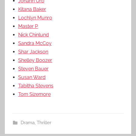
Johann Urb
Kitana Baker
Lochlyn Munro
Master P
Nick Chinlund
Sandra McCoy
Shar Jackson
Shelley Boozer
Steven Bauer
Susan Ward
Tabitha Stevens
Tom Sizemore
Drama
,
Thriller