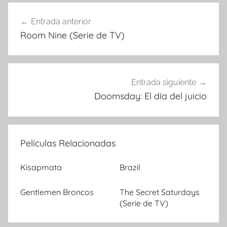
Entrada anterior
Navegación
Room Nine (Serie de TV)
de
entradas
Entrada siguiente
Doomsday: El día del juicio
Películas Relacionadas
Kisapmata
Brazil
Gentlemen Broncos
The Secret Saturdays
(Serie de TV)