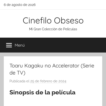
Saltar
6 de agosto de 2026
al
contenido
Cinefilo Obseso
Mi Gran Colección de Películas
Menú
Toaru Kagaku no Accelerator (Serie
de TV)
Publicada el
25 de febrero de 2024
p
o
Sinopsis de la película
r