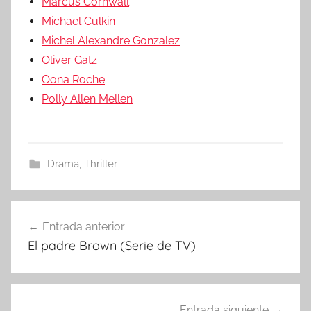
Marcus Cornwall
Michael Culkin
Michel Alexandre Gonzalez
Oliver Gatz
Oona Roche
Polly Allen Mellen
Drama
,
Thriller
Entrada anterior
Navegación
El padre Brown (Serie de TV)
de
entradas
Entrada siguiente