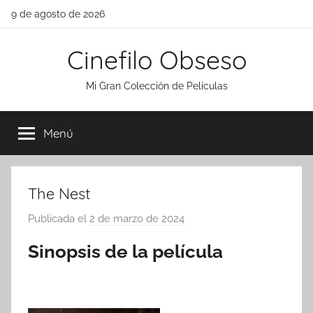
Saltar
9 de agosto de 2026
al
contenido
Cinefilo Obseso
Mi Gran Colección de Películas
Menú
The Nest
Publicada el
2 de marzo de 2024
p
o
Sinopsis de la película
r