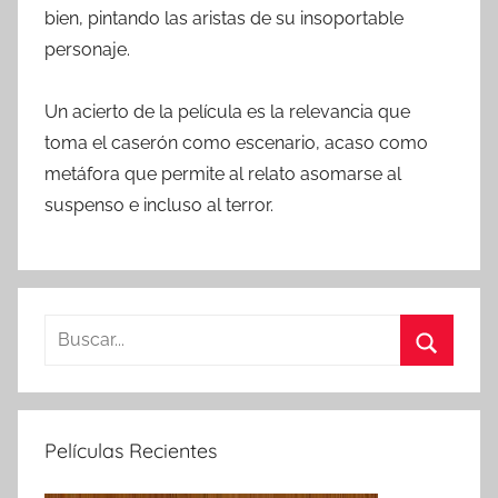
bien, pintando las aristas de su insoportable
personaje.
Un acierto de la película es la relevancia que
toma el caserón como escenario, acaso como
metáfora que permite al relato asomarse al
suspenso e incluso al terror.
B
u
B
s
u
c
s
Películas Recientes
a
c
r