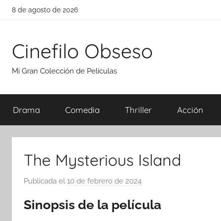
Saltar
8 de agosto de 2026
al
contenido
Cinefilo Obseso
Mi Gran Colección de Películas
Drama
Comedia
Thriller
Acción
The Mysterious Island
Publicada el
10 de febrero de 2024
p
o
Sinopsis de la película
r