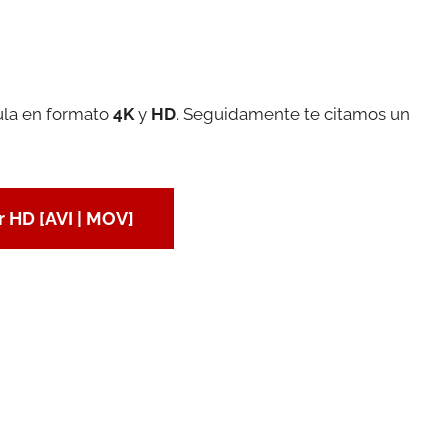
cula en formato
4K
y
HD
. Seguidamente te citamos un
 HD [AVI | MOV]