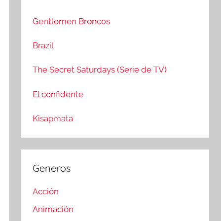
c
r
a
:
Gentlemen Broncos
r
Brazil
The Secret Saturdays (Serie de TV)
El confidente
Kisapmata
Generos
Acción
Animación