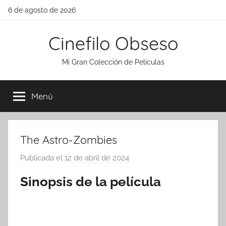
Saltar
6 de agosto de 2026
al
contenido
Cinefilo Obseso
Mi Gran Colección de Películas
Menú
The Astro-Zombies
Publicada el
12 de abril de 2024
p
o
Sinopsis de la película
r