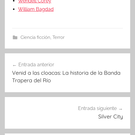
Wendell Corey
William Bagdad
Ciencia ficción
,
Terror
Entrada anterior
Navegación
Venid a las cloacas: La historia de la Banda
de
Trapera del Río
entradas
Entrada siguiente
Silver City