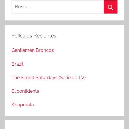
B
u
B
s
u
c
s
Películas Recientes
a
c
r
a
Gentlemen Broncos
:
r
Brazil
The Secret Saturdays (Serie de TV)
El confidente
Kisapmata