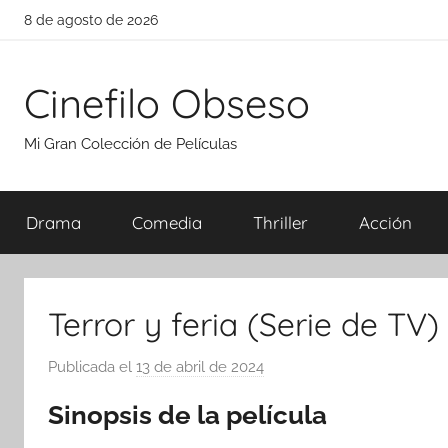
Saltar
8 de agosto de 2026
al
contenido
Cinefilo Obseso
Mi Gran Colección de Películas
Drama
Comedia
Thriller
Acción
Terror y feria (Serie de TV)
Publicada el
13 de abril de 2024
p
o
Sinopsis de la película
r