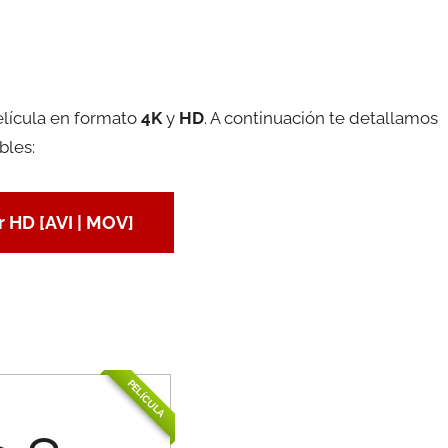
elícula en formato
4K
y
HD
. A continuación te detallamos
bles:
 HD [AVI | MOV]
PELÍCULA