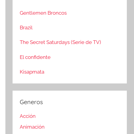
c
r
a
:
Gentlemen Broncos
r
Brazil
The Secret Saturdays (Serie de TV)
El confidente
Kisapmata
Generos
Acción
Animación