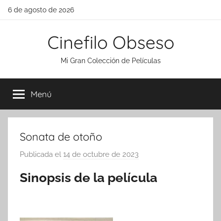
Saltar
6 de agosto de 2026
al
contenido
Cinefilo Obseso
Mi Gran Colección de Películas
Menú
Sonata de otoño
Publicada el
14 de octubre de 2023
p
o
Sinopsis de la película
r