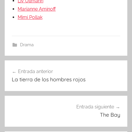
Liv Ullmann
Marianne Aminoff
Mimi Pollak
Drama
Entrada anterior
Navegación
La tierra de los hombres rojos
de
entradas
Entrada siguiente
The Bay