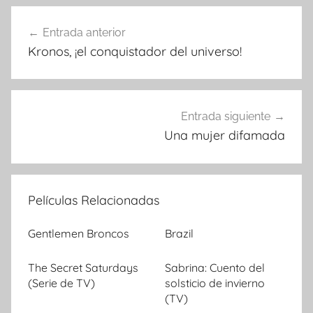
Entrada anterior
Navegación
Kronos, ¡el conquistador del universo!
de
entradas
Entrada siguiente
Una mujer difamada
Películas Relacionadas
Gentlemen Broncos
Brazil
The Secret Saturdays
Sabrina: Cuento del
(Serie de TV)
solsticio de invierno
(TV)