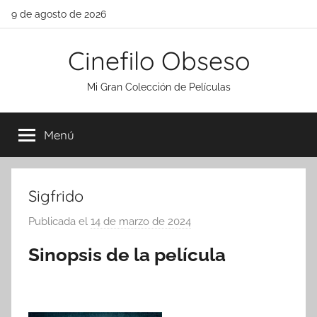
Saltar
9 de agosto de 2026
al
contenido
Cinefilo Obseso
Mi Gran Colección de Películas
Menú
Sigfrido
Publicada el
14 de marzo de 2024
p
o
Sinopsis de la película
r