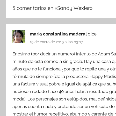
5 comentarios en «
Sandy Wexler
»
maria constantina maderal
dice:
19 de enero de 2019 a las 03:07
Enésimo (por decir un numero) intento de Adam San
minuto de esta comedia sin gracia. Hay una cosa q
años que no le funciona ¿por qué lo repite una y ot
fórmula de siempre (de la productora Happy Madiso
una factura visual pobre e igual de apática que su
hubiesen rodado hace 40 años habría resultado grac
moda). Los personajes son estúpidos, mal definidos 
apenas cuenta nada y pretende ser un vehículo de S
mostrar el humor repetitivo, aburrido y carente de 