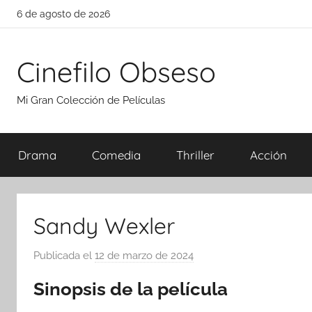
Saltar
6 de agosto de 2026
al
contenido
Cinefilo Obseso
Mi Gran Colección de Películas
Drama
Comedia
Thriller
Acción
Sandy Wexler
Publicada el
12 de marzo de 2024
p
o
Sinopsis de la película
r