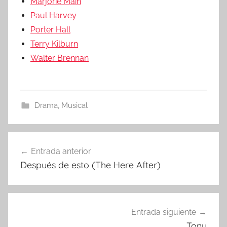
Marjorie Main
Paul Harvey
Porter Hall
Terry Kilburn
Walter Brennan
Drama
,
Musical
Entrada anterior
Navegación
Después de esto (The Here After)
de
entradas
Entrada siguiente
Tony