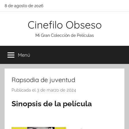
Saltar
8 de agosto de 2026
al
contenido
Cinefilo Obseso
Mi Gran Colección de Películas
Menú
Rapsodia de juventud
Publicada el
3 de marzo de 2024
p
o
Sinopsis de la película
r