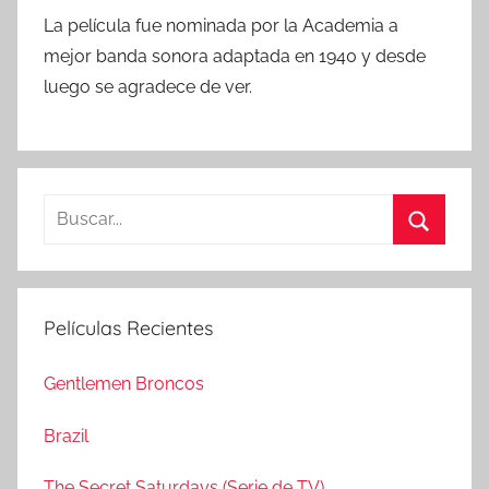
La película fue nominada por la Academia a
mejor banda sonora adaptada en 1940 y desde
luego se agradece de ver.
B
u
B
s
u
c
s
Películas Recientes
a
c
r
a
Gentlemen Broncos
:
r
Brazil
The Secret Saturdays (Serie de TV)