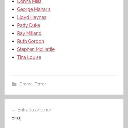
Donna Mills
George Maharis
Lloyd Haynes
Patty Duke
Ray Milland
Ruth Gordon
Stephen McHattie
Tina Louise
Drama
,
Terror
Entrada anterior
Navegación
Ekaj
de