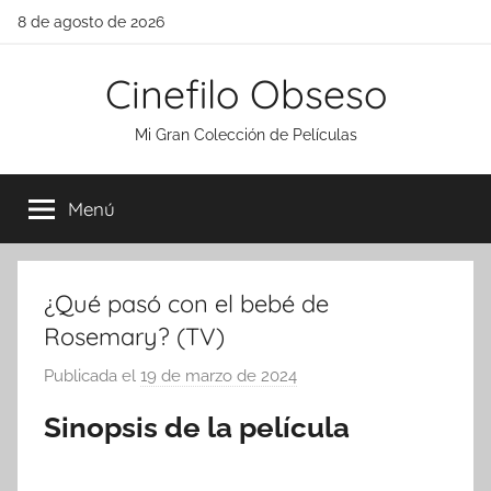
Saltar
8 de agosto de 2026
al
contenido
Cinefilo Obseso
Mi Gran Colección de Películas
Menú
¿Qué pasó con el bebé de
Rosemary? (TV)
Publicada el
19 de marzo de 2024
p
o
Sinopsis de la película
r