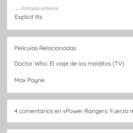
Navegación
Entrada anterior
Explicit Ills
de
entradas
Películas Relacionadas
Doctor Who: El viaje de los malditos (TV)
Max Payne
4 comentarios en «
Power Rangers: Fuerza mí