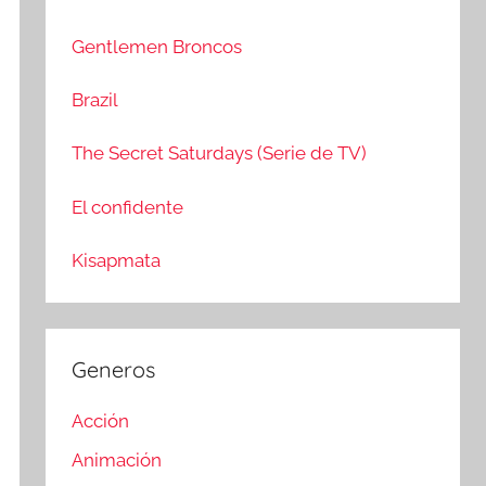
c
r
a
:
Gentlemen Broncos
r
Brazil
The Secret Saturdays (Serie de TV)
El confidente
Kisapmata
Generos
Acción
Animación