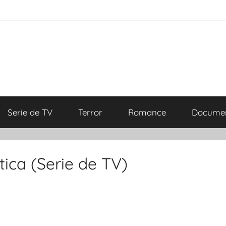
Serie de TV
Terror
Romance
Documen
ica (Serie de TV)