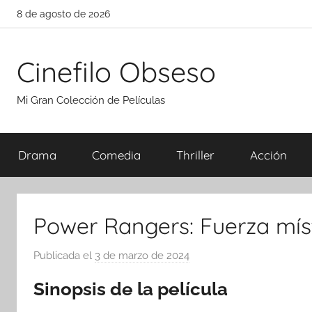
Saltar
8 de agosto de 2026
al
contenido
Cinefilo Obseso
Mi Gran Colección de Películas
Drama
Comedia
Thriller
Acción
Power Rangers: Fuerza míst
Publicada el
3 de marzo de 2024
p
o
Sinopsis de la película
r