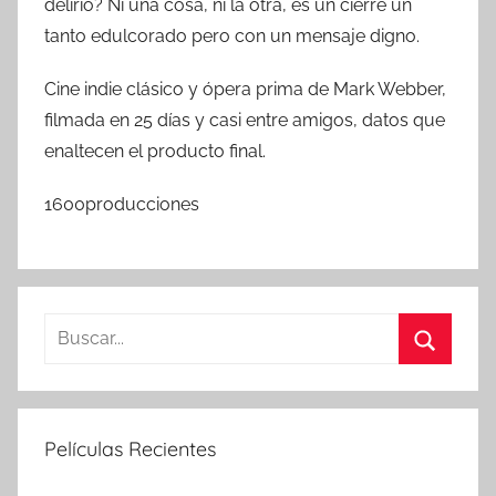
delirio? Ni una cosa, ni la otra, es un cierre un
tanto edulcorado pero con un mensaje digno.
Cine indie clásico y ópera prima de Mark Webber,
filmada en 25 días y casi entre amigos, datos que
enaltecen el producto final.
1600producciones
B
u
B
s
u
c
s
Películas Recientes
a
c
r