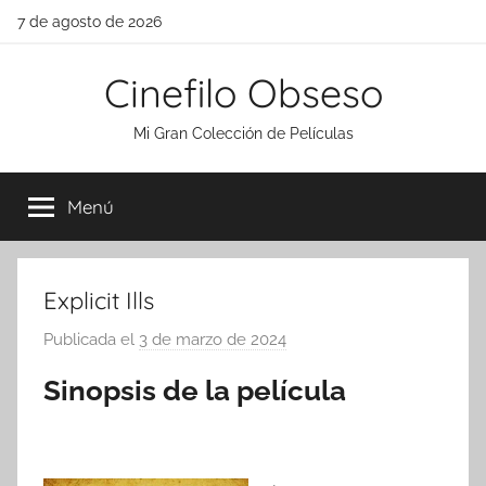
Saltar
7 de agosto de 2026
al
contenido
Cinefilo Obseso
Mi Gran Colección de Películas
Menú
Explicit Ills
Publicada el
3 de marzo de 2024
p
o
Sinopsis de la película
r