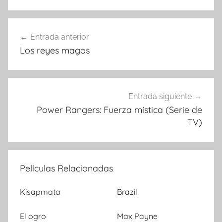
Entrada anterior
Navegación
Los reyes magos
de
entradas
Entrada siguiente
Power Rangers: Fuerza mística (Serie de
TV)
Películas Relacionadas
Kisapmata
Brazil
El ogro
Max Payne