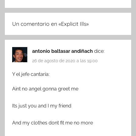
Un comentario en «
Explicit Ills
»
antonio baltasar andiñach
dice:
26 de agosto de 2020 a las 19:00
Y el jefe cantaría:
Aint no angel gonna greet me
Its just you and I my friend
And my clothes dont fit me no more