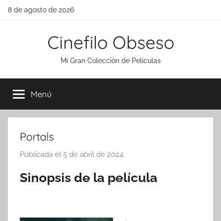
Saltar
8 de agosto de 2026
al
contenido
Cinefilo Obseso
Mi Gran Colección de Películas
Menú
Portals
Publicada el
5 de abril de 2024
p
o
Sinopsis de la película
r