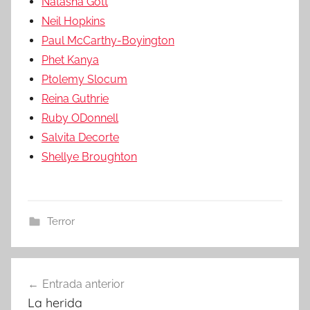
Natasha Gott
Neil Hopkins
Paul McCarthy-Boyington
Phet Kanya
Ptolemy Slocum
Reina Guthrie
Ruby ODonnell
Salvita Decorte
Shellye Broughton
Terror
Entrada anterior
Navegación
La herida