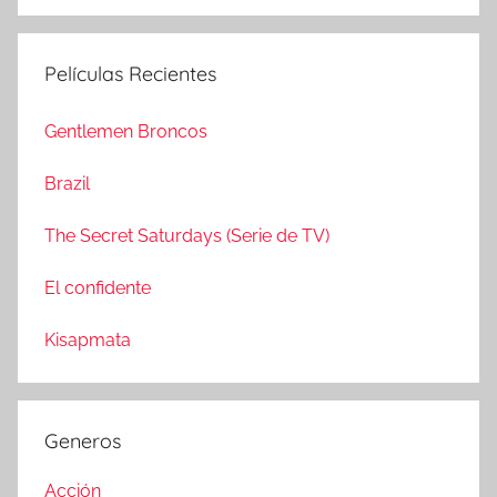
B
s
u
c
s
Películas Recientes
a
c
r
a
Gentlemen Broncos
:
r
Brazil
The Secret Saturdays (Serie de TV)
El confidente
Kisapmata
Generos
Acción