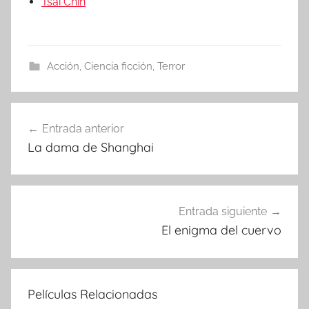
Tsai Chin
Acción
,
Ciencia ficción
,
Terror
Entrada anterior
Navegación
La dama de Shanghai
de
entradas
Entrada siguiente
El enigma del cuervo
Películas Relacionadas