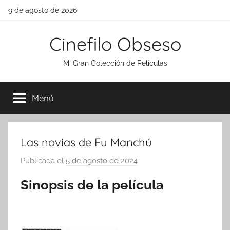
Saltar
9 de agosto de 2026
al
contenido
Cinefilo Obseso
Mi Gran Colección de Películas
Menú
Las novias de Fu Manchú
Publicada el
5 de agosto de 2024
p
o
Sinopsis de la película
r