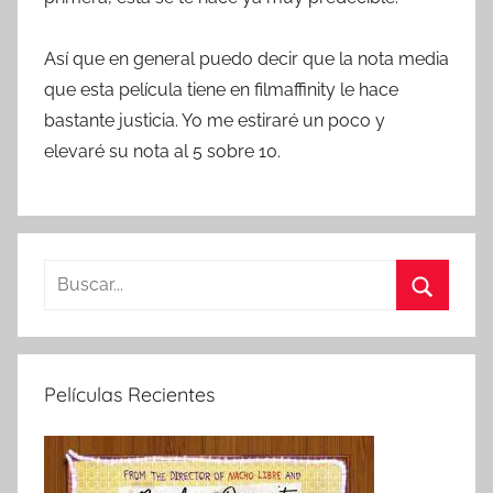
Así que en general puedo decir que la nota media
que esta película tiene en filmaffinity le hace
bastante justicia. Yo me estiraré un poco y
elevaré su nota al 5 sobre 10.
B
u
B
s
u
c
s
Películas Recientes
a
c
r
a
:
r