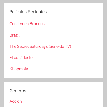
u
c
s
Películas Recientes
a
c
r
a
Gentlemen Broncos
:
r
Brazil
The Secret Saturdays (Serie de TV)
El confidente
Kisapmata
Generos
Acción