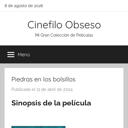
Saltar
8 de agosto de 2026
al
contenido
Cinefilo Obseso
Mi Gran Colección de Películas
Menú
Piedras en los bolsillos
Publicada el
11 de abril de 2024
p
o
Sinopsis de la película
r