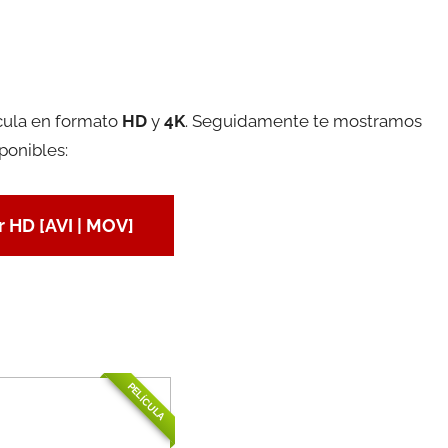
cula en formato
HD
y
4K
. Seguidamente te mostramos
ponibles:
 HD [AVI | MOV]
PELÍCULA