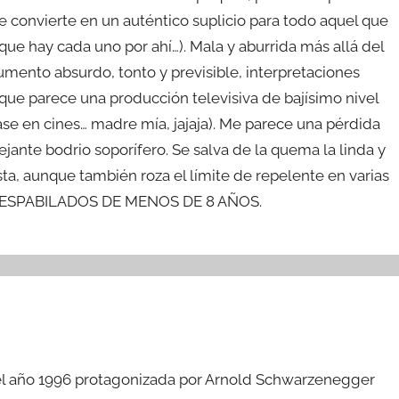
se convierte en un auténtico suplicio para todo aquel que
ue hay cada uno por ahí…). Mala y aburrida más allá del
gumento absurdo, tonto y previsible, interpretaciones
n que parece una producción televisiva de bajísimo nivel
ase en cines… madre mía, jajaja). Me parece una pérdida
ante bodrio soporífero. Se salva de la quema la linda y
sta, aunque también roza el límite de repelente en varias
ESPABILADOS DE MENOS DE 8 AÑOS.
del año 1996 protagonizada por Arnold Schwarzenegger