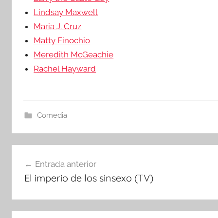
Lindsay Maxwell
Maria J. Cruz
Matty Finochio
Meredith McGeachie
Rachel Hayward
Comedia
Navegación
Entrada anterior
El imperio de los sinsexo (TV)
de
entradas