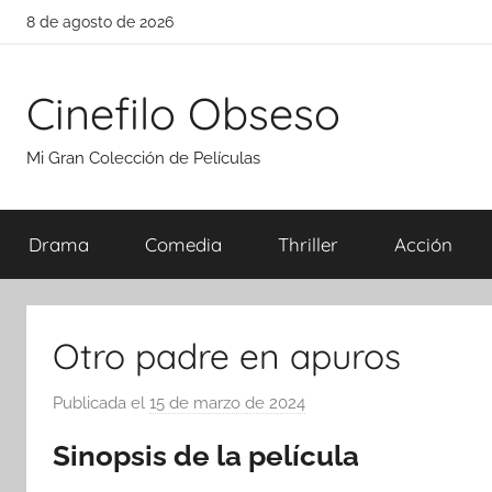
Saltar
8 de agosto de 2026
al
contenido
Cinefilo Obseso
Mi Gran Colección de Películas
Drama
Comedia
Thriller
Acción
Otro padre en apuros
Publicada el
15 de marzo de 2024
p
o
Sinopsis de la película
r