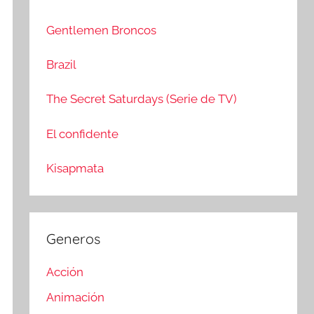
c
r
a
:
Gentlemen Broncos
r
Brazil
The Secret Saturdays (Serie de TV)
El confidente
Kisapmata
Generos
Acción
Animación