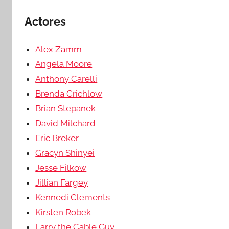
Actores
Alex Zamm
Angela Moore
Anthony Carelli
Brenda Crichlow
Brian Stepanek
David Milchard
Eric Breker
Gracyn Shinyei
Jesse Filkow
Jillian Fargey
Kennedi Clements
Kirsten Robek
Larry the Cable Guy