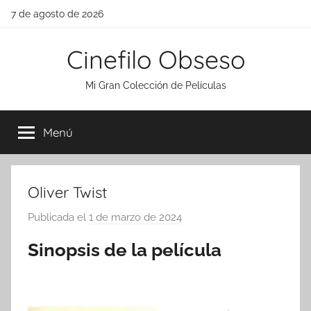
Saltar
7 de agosto de 2026
al
contenido
Cinefilo Obseso
Mi Gran Colección de Películas
Menú
Oliver Twist
Publicada el
1 de marzo de 2024
p
o
Sinopsis de la película
r