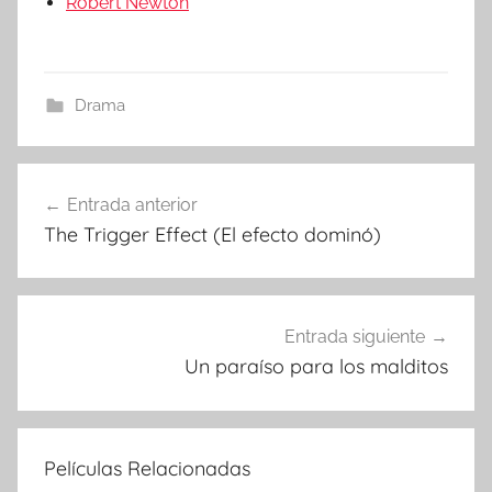
Robert Newton
Drama
Entrada anterior
Navegación
The Trigger Effect (El efecto dominó)
de
entradas
Entrada siguiente
Un paraíso para los malditos
Películas Relacionadas