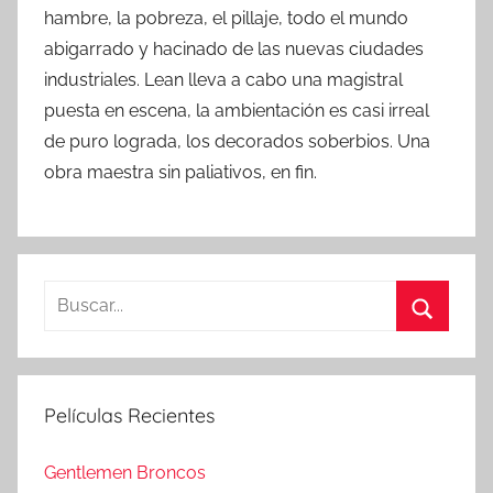
hambre, la pobreza, el pillaje, todo el mundo
abigarrado y hacinado de las nuevas ciudades
industriales. Lean lleva a cabo una magistral
puesta en escena, la ambientación es casi irreal
de puro lograda, los decorados soberbios. Una
obra maestra sin paliativos, en fin.
B
u
B
s
u
c
s
Películas Recientes
a
c
r
a
Gentlemen Broncos
: