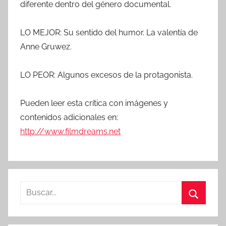
diferente dentro del género documental.
LO MEJOR: Su sentido del humor. La valentía de
Anne Gruwez.
LO PEOR: Algunos excesos de la protagonista.
Pueden leer esta crítica con imágenes y
contenidos adicionales en:
http://www.filmdreams.net
B
u
B
s
u