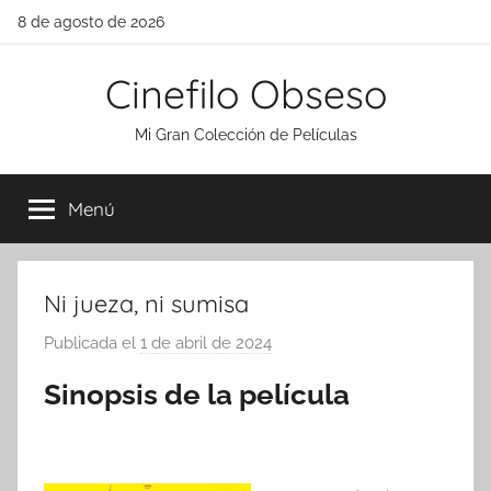
Saltar
8 de agosto de 2026
al
contenido
Cinefilo Obseso
Mi Gran Colección de Películas
Menú
Ni jueza, ni sumisa
Publicada el
1 de abril de 2024
p
o
Sinopsis de la película
r