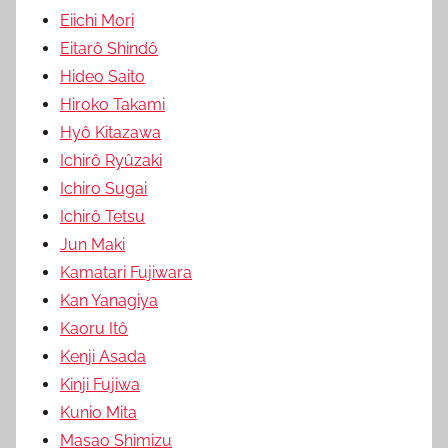
Eiichi Mori
Eitarô Shindô
Hideo Saito
Hiroko Takami
Hyô Kitazawa
Ichirô Ryûzaki
Ichiro Sugai
Ichirô Tetsu
Jun Maki
Kamatari Fujiwara
Kan Yanagiya
Kaoru Itô
Kenji Asada
Kinji Fujiwa
Kunio Mita
Masao Shimizu