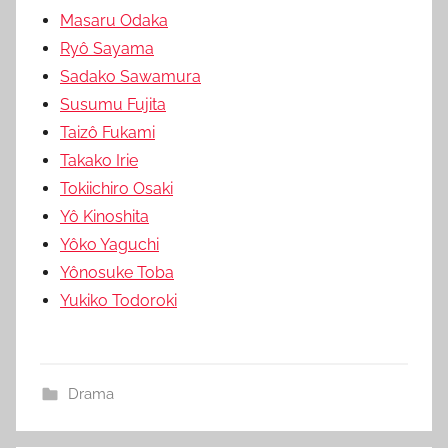
Masaru Odaka
Ryô Sayama
Sadako Sawamura
Susumu Fujita
Taizô Fukami
Takako Irie
Tokiichiro Osaki
Yô Kinoshita
Yôko Yaguchi
Yônosuke Toba
Yukiko Todoroki
Drama