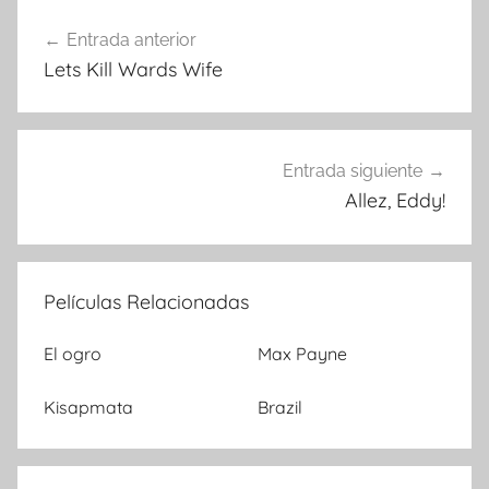
Entrada anterior
Navegación
Lets Kill Wards Wife
de
entradas
Entrada siguiente
Allez, Eddy!
Películas Relacionadas
El ogro
Max Payne
Kisapmata
Brazil