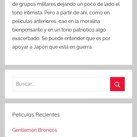
de grupos militares dejando un poco de lado el
tono intimista. Pero a partir de ahí, como en
películas anteriores, cae en la moralina
bienpensante y en un tono patriótico algo
exacerbado. Se puede entender que es por
apoyar a Japón que está en guerra.
B
u
B
s
u
c
s
Películas Recientes
a
c
r
a
Gentlemen Broncos
: