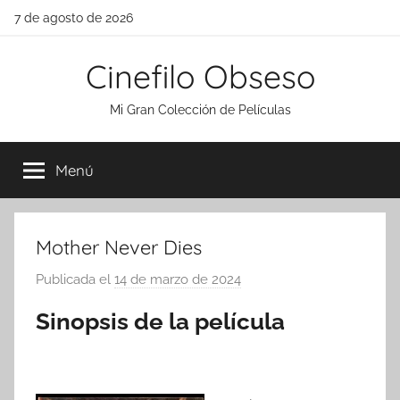
Saltar
7 de agosto de 2026
al
contenido
Cinefilo Obseso
Mi Gran Colección de Películas
Menú
Mother Never Dies
Publicada el
14 de marzo de 2024
p
o
Sinopsis de la película
r