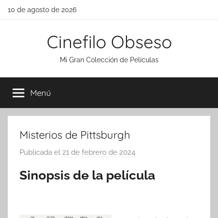
Saltar
10 de agosto de 2026
al
contenido
Cinefilo Obseso
Mi Gran Colección de Películas
Menú
Misterios de Pittsburgh
Publicada el
21 de febrero de 2024
p
o
Sinopsis de la película
r