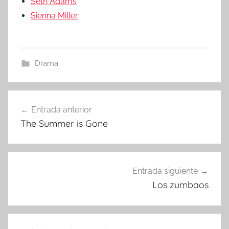
Seth Adams
Sienna Miller
Drama
Entrada anterior
Navegación
The Summer is Gone
de
entradas
Entrada siguiente
Los zumbaos