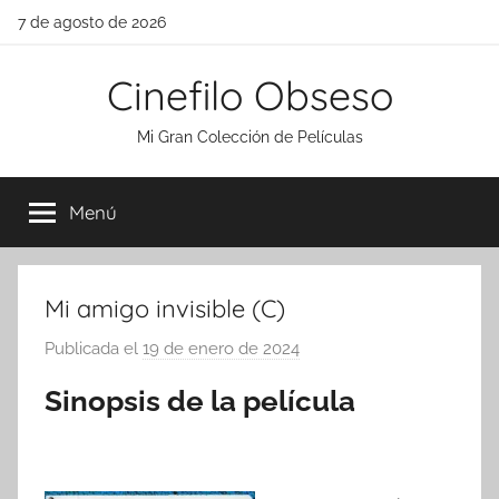
Saltar
7 de agosto de 2026
al
contenido
Cinefilo Obseso
Mi Gran Colección de Películas
Menú
Mi amigo invisible (C)
Publicada el
19 de enero de 2024
p
o
Sinopsis de la película
r