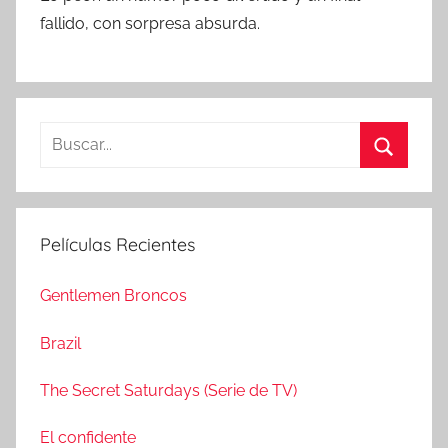
fallido, con sorpresa absurda.
B
u
B
s
u
c
s
Películas Recientes
a
c
r
a
Gentlemen Broncos
:
r
Brazil
The Secret Saturdays (Serie de TV)
El confidente