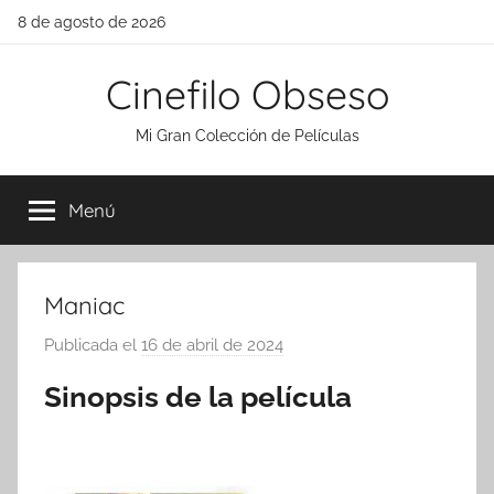
Saltar
8 de agosto de 2026
al
contenido
Cinefilo Obseso
Mi Gran Colección de Películas
Menú
Maniac
Publicada el
16 de abril de 2024
p
o
Sinopsis de la película
r