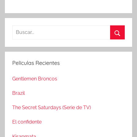
B
u
B
s
u
c
s
Películas Recientes
a
c
r
a
Gentlemen Broncos
:
r
Brazil
The Secret Saturdays (Serie de TV)
El confidente
Kisapmata