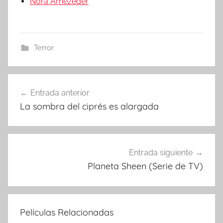
Nora Arnezeder
Terror
Entrada anterior
Navegación
La sombra del ciprés es alargada
de
entradas
Entrada siguiente
Planeta Sheen (Serie de TV)
Películas Relacionadas