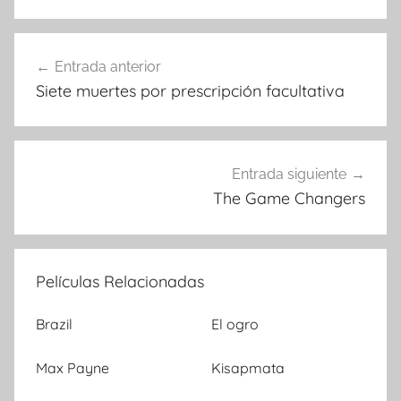
Entrada anterior
Navegación
Siete muertes por prescripción facultativa
de
entradas
Entrada siguiente
The Game Changers
Películas Relacionadas
Brazil
El ogro
Max Payne
Kisapmata