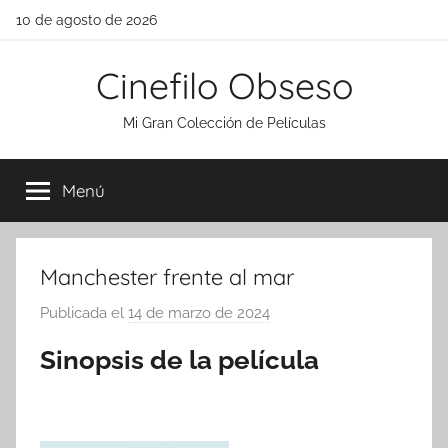
Saltar
10 de agosto de 2026
al
contenido
Cinefilo Obseso
Mi Gran Colección de Películas
Menú
Manchester frente al mar
Publicada el
14 de marzo de 2024
p
o
Sinopsis de la película
r