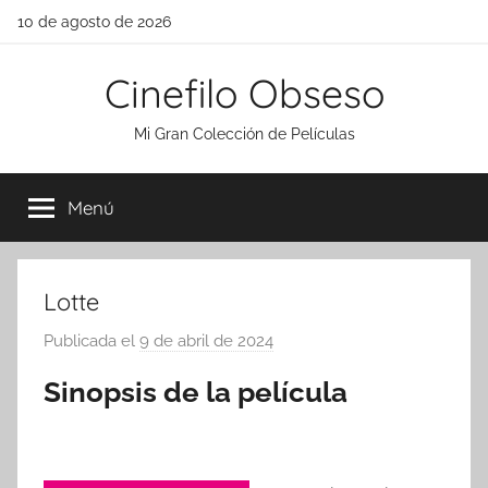
Saltar
10 de agosto de 2026
al
contenido
Cinefilo Obseso
Mi Gran Colección de Películas
Menú
Lotte
Publicada el
9 de abril de 2024
p
o
Sinopsis de la película
r