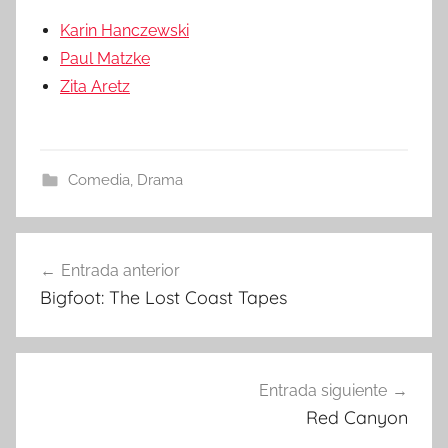
Karin Hanczewski
Paul Matzke
Zita Aretz
Comedia
,
Drama
Entrada anterior
Navegación
Bigfoot: The Lost Coast Tapes
de
entradas
Entrada siguiente
Red Canyon