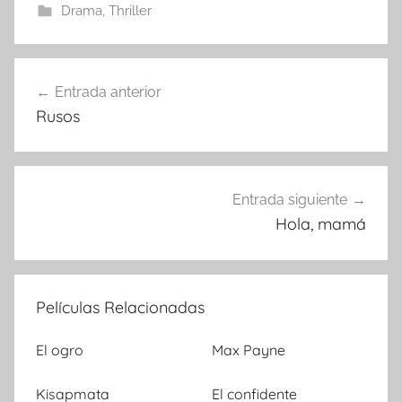
Drama
,
Thriller
Entrada anterior
Navegación
Rusos
de
entradas
Entrada siguiente
Hola, mamá
Películas Relacionadas
El ogro
Max Payne
Kisapmata
El confidente