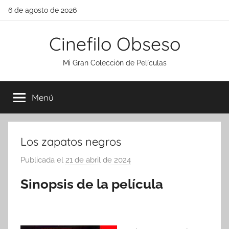
Saltar
6 de agosto de 2026
al
contenido
Cinefilo Obseso
Mi Gran Colección de Películas
Menú
Los zapatos negros
Publicada el
21 de abril de 2024
p
o
Sinopsis de la película
r