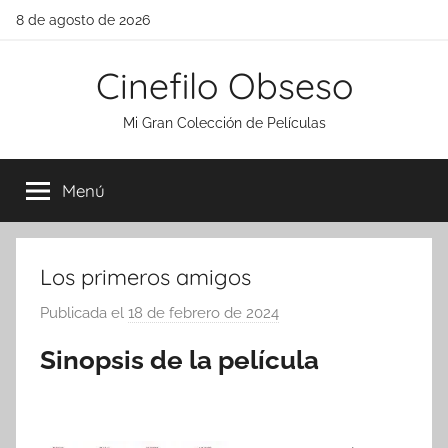
Saltar
8 de agosto de 2026
al
contenido
Cinefilo Obseso
Mi Gran Colección de Películas
Menú
Los primeros amigos
Publicada el
18 de febrero de 2024
p
o
Sinopsis de la película
r