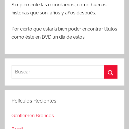
Simplemente las recordamos, como buenas
historias que son, años y años después.
Por cierto que estaría bien poder encontrar títulos
como éste en DVD un día de estos.
B
u
B
s
u
c
s
Películas Recientes
a
c
r
a
Gentlemen Broncos
:
r