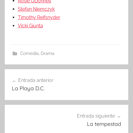
Rosie ODonnell
Stefan Niemczyk
Timothy Reifsnyder
Vicki Giunta
Comedia
,
Drama
Entrada anterior
Navegación
La Playa D.C.
de
entradas
Entrada siguiente
La tempestad