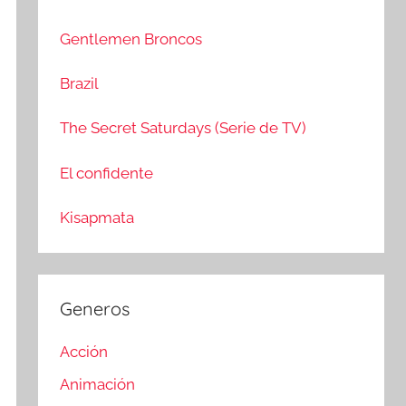
c
r
a
:
Gentlemen Broncos
r
Brazil
The Secret Saturdays (Serie de TV)
El confidente
Kisapmata
Generos
Acción
Animación