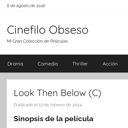
Saltar
8 de agosto de 2026
al
contenido
Cinefilo Obseso
Mi Gran Colección de Películas
Drama
Comedia
Thriller
Acción
Look Then Below (C)
Publicada el
17 de febrero de 2024
p
o
Sinopsis de la película
r