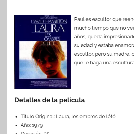
Paul es escultor que ree
mucho tiempo que no veía.
años, queda impresionado
su edad y estaba enamorad
escultor, pero su madre, 
que le haga una escultura
Detalles de la película
Titulo Original:
Laura, les ombres de lété
Año:
1979
Duración:
95