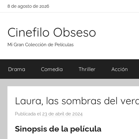
Saltar
8 de agosto de 2026
al
contenido
Cinefilo Obseso
Mi Gran Colección de Películas
Drama
Comedia
Thriller
Acción
Laura, las sombras del ver
Publicada el
23 de abril de 2024
p
o
Sinopsis de la película
r