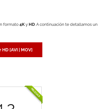
en formato
4K
y
HD
. A continuación te detallamos un
 HD [AVI | MOV]
PELÍCULA
4.3