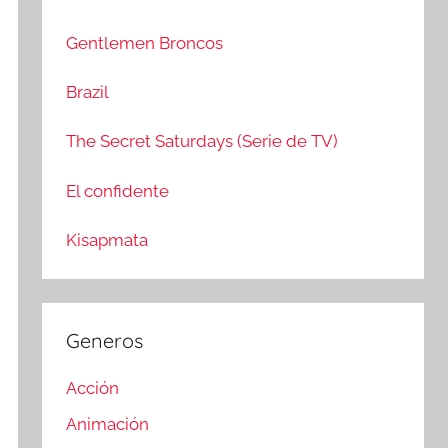
c
r
a
:
Gentlemen Broncos
r
Brazil
The Secret Saturdays (Serie de TV)
El confidente
Kisapmata
Generos
Acción
Animación