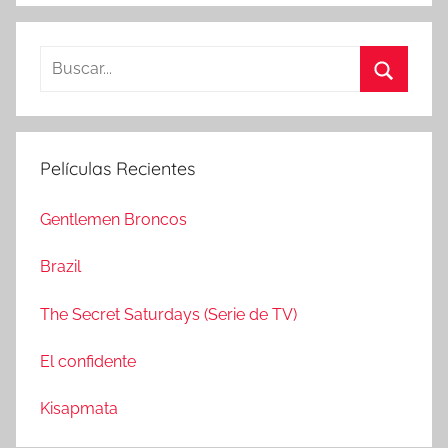
B
u
B
s
u
c
s
Películas Recientes
a
c
r
a
Gentlemen Broncos
:
r
Brazil
The Secret Saturdays (Serie de TV)
El confidente
Kisapmata