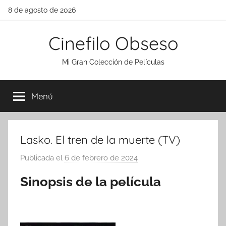
Saltar
8 de agosto de 2026
al
contenido
Cinefilo Obseso
Mi Gran Colección de Películas
Menú
Lasko. El tren de la muerte (TV)
Publicada el
6 de febrero de 2024
p
o
Sinopsis de la película
r