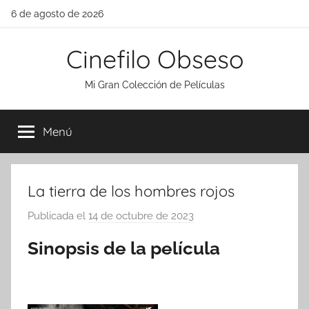
Saltar
6 de agosto de 2026
al
contenido
Cinefilo Obseso
Mi Gran Colección de Películas
Menú
La tierra de los hombres rojos
Publicada el
14 de octubre de 2023
p
o
Sinopsis de la película
r