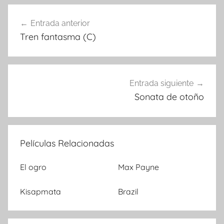
Entrada anterior
Navegación
Tren fantasma (C)
de
entradas
Entrada siguiente
Sonata de otoño
Películas Relacionadas
El ogro
Max Payne
Kisapmata
Brazil