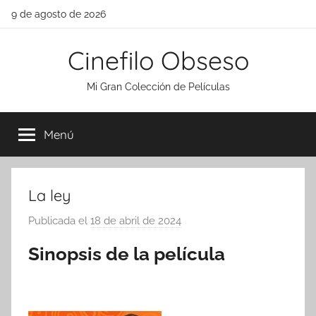
Saltar
9 de agosto de 2026
al
contenido
Cinefilo Obseso
Mi Gran Colección de Películas
Menú
La ley
Publicada el
18 de abril de 2024
p
o
Sinopsis de la película
r