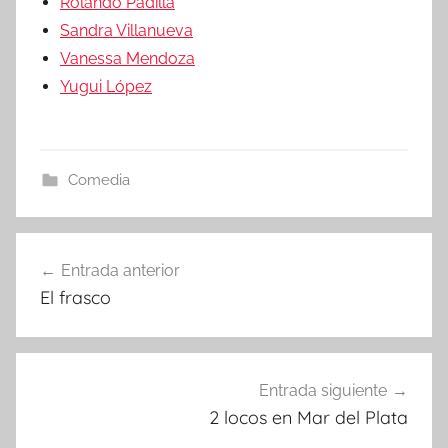
Rolando Padilla
Sandra Villanueva
Vanessa Mendoza
Yugui López
Comedia
Entrada anterior
Navegación
El frasco
de
entradas
Entrada siguiente
2 locos en Mar del Plata