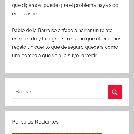
que digamos, puede que el problema haya sido
en el casting.
Pablo de la Barra se enfocó a narrar un relato
entretenido y lo logró, sin mucho que ofrecer nos
regaló un cuento que de seguro quedara como
una comedia que va a lo suyo, divertir.
B
u
B
s
u
c
s
Películas Recientes
a
c
r