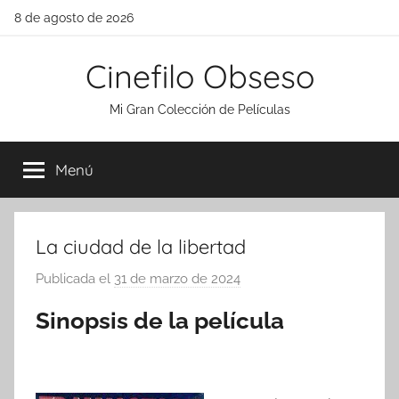
Saltar
8 de agosto de 2026
al
contenido
Cinefilo Obseso
Mi Gran Colección de Películas
Menú
La ciudad de la libertad
Publicada el
31 de marzo de 2024
p
o
Sinopsis de la película
r