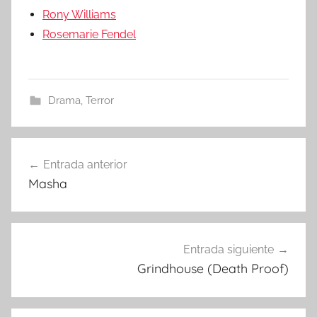
Rony Williams
Rosemarie Fendel
Drama
,
Terror
Entrada anterior
Navegación
Masha
de
entradas
Entrada siguiente
Grindhouse (Death Proof)