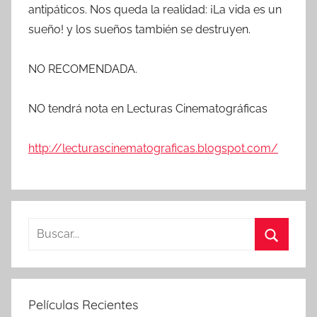
antipáticos. Nos queda la realidad: ¡La vida es un
sueño! y los sueños también se destruyen.
NO RECOMENDADA.
NO tendrá nota en Lecturas Cinematográficas
http://lecturascinematograficas.blogspot.com/
B
u
B
s
u
c
s
Películas Recientes
a