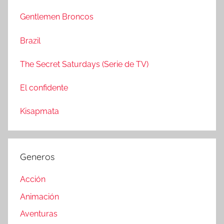
c
r
a
Gentlemen Broncos
:
r
Brazil
The Secret Saturdays (Serie de TV)
El confidente
Kisapmata
Generos
Acción
Animación
Aventuras