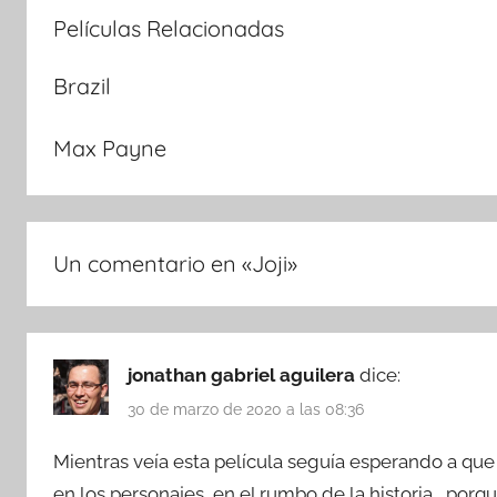
Películas Relacionadas
Brazil
Max Payne
Un comentario en «
Joji
»
jonathan gabriel aguilera
dice:
30 de marzo de 2020 a las 08:36
Mientras veía esta película seguía esperando a q
en los personajes, en el rumbo de la historia… porq