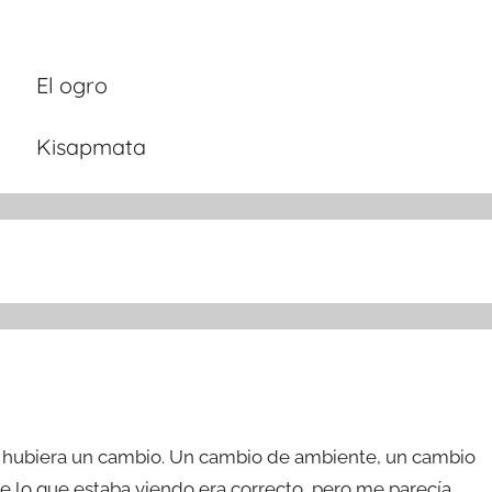
El ogro
Kisapmata
ue hubiera un cambio. Un cambio de ambiente, un cambio
ue lo que estaba viendo era correcto, pero me parecía