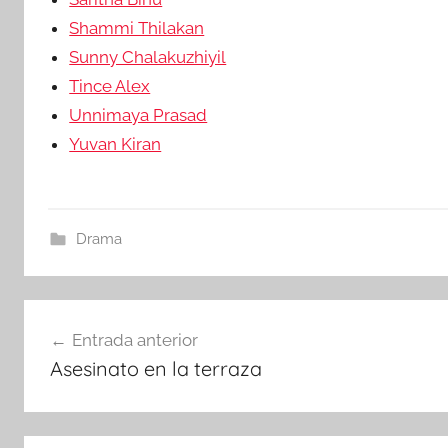
Shammi Thilakan
Sunny Chalakuzhiyil
Tince Alex
Unnimaya Prasad
Yuvan Kiran
Drama
Navegación
Entrada anterior
Asesinato en la terraza
de
entradas