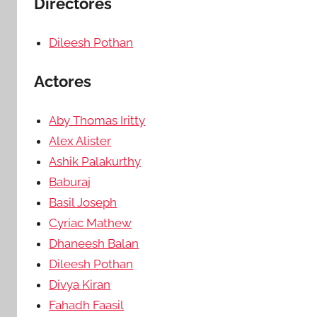
Directores
Dileesh Pothan
Actores
Aby Thomas Iritty
Alex Alister
Ashik Palakurthy
Baburaj
Basil Joseph
Cyriac Mathew
Dhaneesh Balan
Dileesh Pothan
Divya Kiran
Fahadh Faasil