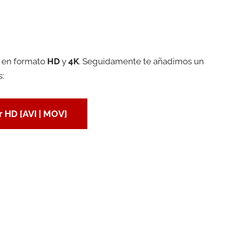
a en formato
HD
y
4K
. Seguidamente te añadimos un
s:
 HD [AVI | MOV]