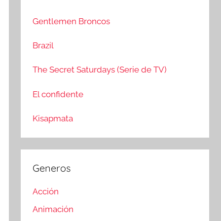
c
r
a
:
Gentlemen Broncos
r
Brazil
The Secret Saturdays (Serie de TV)
El confidente
Kisapmata
Generos
Acción
Animación