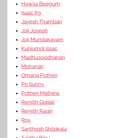
Howsa Beegum
Isaac Kg
Jayesh Thamban
Joji Joseph
Joji Mundakayam
Kunjumol Issac
Madhusoodhanan
Mohanan
Omana Pothen
Pn Sunny
Pothen Mathew
Renjith Gopali
Renjith Rajan
Roy
Santhosh Shilpkala
Saritha Binu