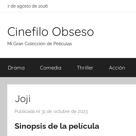
Saltar
7 de agosto de 2026
al
contenido
Cinefilo Obseso
Mi Gran Colección de Películas
Drama
Comedia
Thriller
Acción
Joji
Publicada el
31 de octubre de 2023
p
o
Sinopsis de la película
r