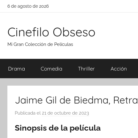
Saltar
6 de agosto de 2026
al
contenido
Cinefilo Obseso
Mi Gran Colección de Películas
Drama
Comedia
Thriller
Acción
Jaime Gil de Biedma, Retr
Publicada el
21 de octubre de 2023
p
o
Sinopsis de la película
r