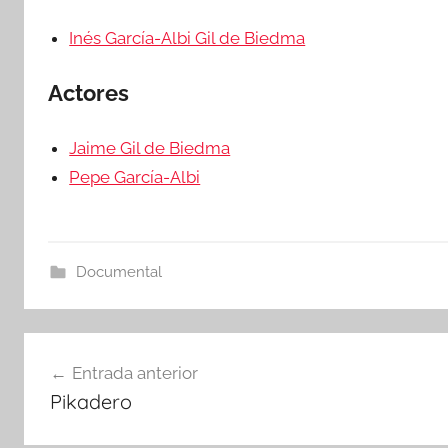
Inés García-Albi Gil de Biedma
Actores
Jaime Gil de Biedma
Pepe García-Albi
Documental
Navegación
Entrada anterior
Pikadero
de