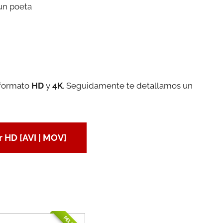
un poeta
 formato
HD
y
4K
. Seguidamente te detallamos un
 HD [AVI | MOV]