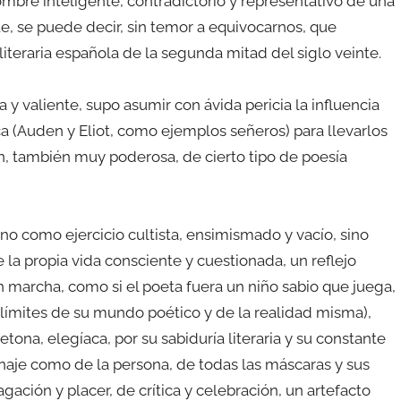
hombre inteligente, contradictorio y representativo de una
e, se puede decir, sin temor a equivocarnos, que
iteraria española de la segunda mitad del siglo veinte.
 y valiente, supo asumir con ávida pericia la influencia
a (Auden y Eliot, como ejemplos señeros) para llevarlos
ón, también muy poderosa, de cierto tipo de poesía
o como ejercicio cultista, ensimismado y vacío, sino
a propia vida consciente y cuestionada, un reflejo
en marcha, como si el poeta fuera un niño sabio que juega,
/límites de su mundo poético y de la realidad misma),
ona, elegíaca, por su sabiduría literaria y su constante
naje como de la persona, de todas las máscaras y sus
ción y placer, de crítica y celebración, un artefacto