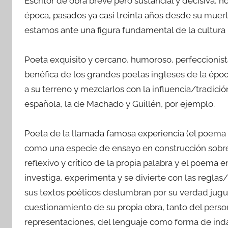
Escritor de obra breve pero sustancial y decisiva, 
época, pasados ya casi treinta años desde su muert
estamos ante una figura fundamental de la cultura l
Poeta exquisito y cercano, humoroso, perfeccionista
benéfica de los grandes poetas ingleses de la époc
a su terreno y mezclarlos con la influencia/tradici
española, la de Machado y Guillén, por ejemplo.
Poeta de la llamada famosa experiencia (el poema n
como una especie de ensayo en construcción sobre l
reflexivo y crítico de la propia palabra y el poema 
investiga, experimenta y se divierte con las reglas
sus textos poéticos deslumbran por su verdad juguet
cuestionamiento de su propia obra, tanto del perso
representaciones, del lenguaje como forma de indaga