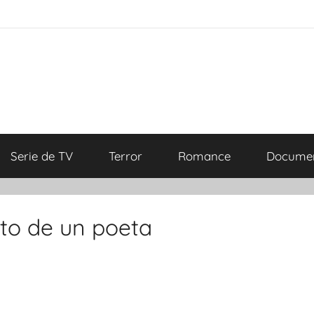
Serie de TV
Terror
Romance
Documen
ato de un poeta