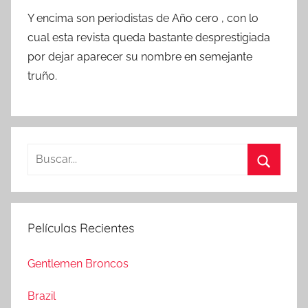
Y encima son periodistas de Año cero , con lo
cual esta revista queda bastante desprestigiada
por dejar aparecer su nombre en semejante
truño.
B
u
B
s
u
c
s
Películas Recientes
a
c
r
a
Gentlemen Broncos
:
r
Brazil