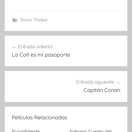
Terror
,
Thriller
Entrada anterior
Navegación
La Colt es mi pasaporte
de
entradas
Entrada siguiente
Capitán Conan
Películas Relacionadas
El confidente
Sabrina: Cuento del