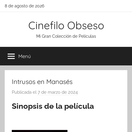
Saltar
8 de agosto de 2026
al
contenido
Cinefilo Obseso
Mi Gran Colección de Películas
Menú
Intrusos en Manasés
Publicada el
7 de marzo de 2024
p
o
Sinopsis de la película
r