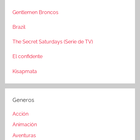
c
r
a
Gentlemen Broncos
:
r
Brazil
The Secret Saturdays (Serie de TV)
El confidente
Kisapmata
Generos
Acción
Animación
Aventuras