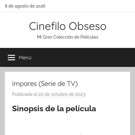
Saltar
8 de agosto de 2026
al
contenido
Cinefilo Obseso
Mi Gran Colección de Películas
Menú
Impares (Serie de TV)
Publicada el
22 de octubre de 2023
p
o
Sinopsis de la película
r