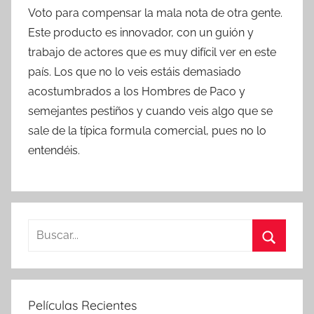
Voto para compensar la mala nota de otra gente.
Este producto es innovador, con un guión y
trabajo de actores que es muy difícil ver en este
país. Los que no lo veis estáis demasiado
acostumbrados a los Hombres de Paco y
semejantes pestiños y cuando veis algo que se
sale de la típica formula comercial, pues no lo
entendéis.
B
u
B
s
u
c
s
Películas Recientes
a