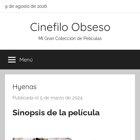
Saltar
9 de agosto de 2026
al
contenido
Cinefilo Obseso
Mi Gran Colección de Películas
Menú
Hyenas
Publicada el
5 de marzo de 2024
p
o
Sinopsis de la película
r