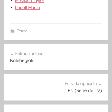
Meshach Taylor
Rudolf Martin
Terror
Entrada anterior
Navegación
Kalebegiak
de
entradas
Entrada siguiente
Psi (Serie de TV)