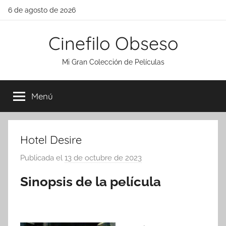
Saltar
6 de agosto de 2026
al
contenido
Cinefilo Obseso
Mi Gran Colección de Películas
Menú
Hotel Desire
Publicada el
13 de octubre de 2023
p
o
Sinopsis de la película
r