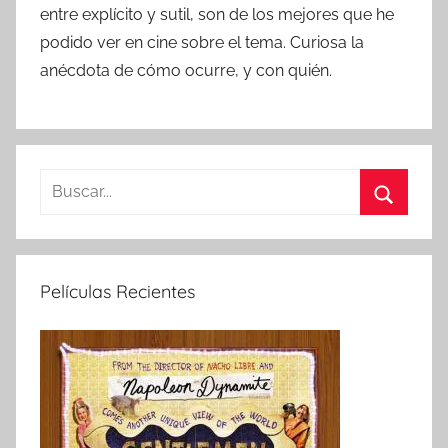
entre explícito y sutil, son de los mejores que he
podido ver en cine sobre el tema. Curiosa la
anécdota de cómo ocurre, y con quién.
B
u
B
s
u
c
s
Películas Recientes
a
c
r
a
:
r