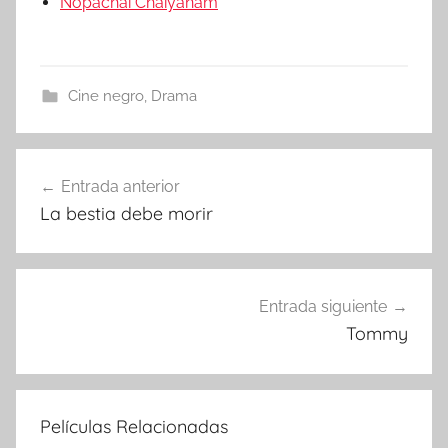
Nopachai Chaiyanam
Cine negro
,
Drama
Entrada anterior
Navegación
La bestia debe morir
de
entradas
Entrada siguiente
Tommy
Películas Relacionadas