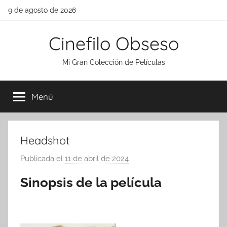
Saltar
9 de agosto de 2026
al
contenido
Cinefilo Obseso
Mi Gran Colección de Películas
Menú
Headshot
Publicada el
11 de abril de 2024
p
o
Sinopsis de la película
r