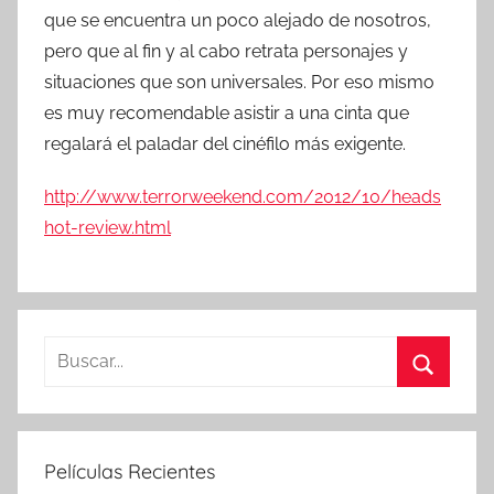
que se encuentra un poco alejado de nosotros,
pero que al fin y al cabo retrata personajes y
situaciones que son universales. Por eso mismo
es muy recomendable asistir a una cinta que
regalará el paladar del cinéfilo más exigente.
http://www.terrorweekend.com/2012/10/heads
hot-review.html
B
u
B
s
u
c
s
Películas Recientes
a