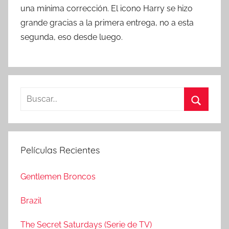
una mínima corrección. El icono Harry se hizo
grande gracias a la primera entrega, no a esta
segunda, eso desde luego.
B
u
B
s
u
c
s
Películas Recientes
a
c
r
a
Gentlemen Broncos
:
r
Brazil
The Secret Saturdays (Serie de TV)