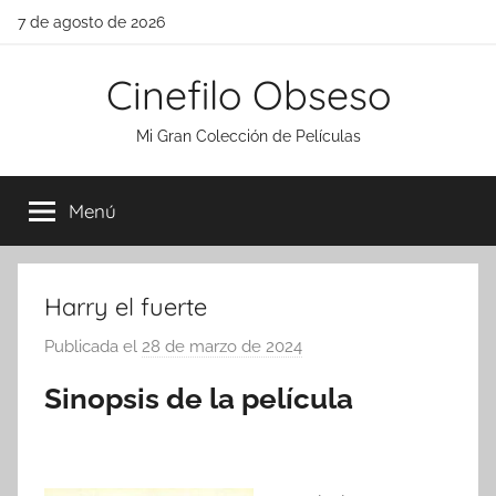
Saltar
7 de agosto de 2026
al
contenido
Cinefilo Obseso
Mi Gran Colección de Películas
Menú
Harry el fuerte
Publicada el
28 de marzo de 2024
p
o
Sinopsis de la película
r