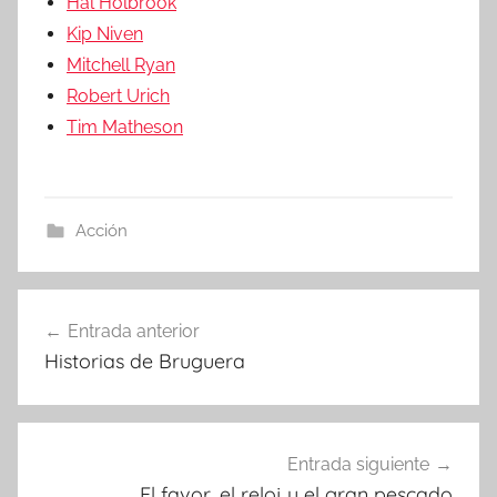
Hal Holbrook
Kip Niven
Mitchell Ryan
Robert Urich
Tim Matheson
Acción
Entrada anterior
Navegación
Historias de Bruguera
de
entradas
Entrada siguiente
El favor, el reloj y el gran pescado