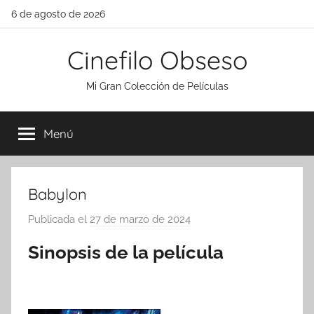
Saltar
6 de agosto de 2026
al
contenido
Cinefilo Obseso
Mi Gran Colección de Películas
Menú
Babylon
Publicada el
27 de marzo de 2024
p
o
Sinopsis de la película
r