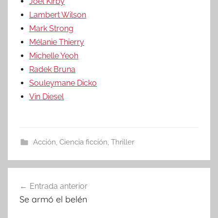
Joel Kirby
Lambert Wilson
Mark Strong
Mélanie Thierry
Michelle Yeoh
Radek Bruna
Souleymane Dicko
Vin Diesel
Acción
,
Ciencia ficción
,
Thriller
Entrada anterior
Navegación
Se armó el belén
de