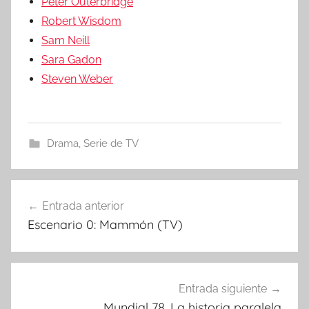
Peter Outerbridge
Robert Wisdom
Sam Neill
Sara Gadon
Steven Weber
Drama
,
Serie de TV
Entrada anterior
Navegación
Escenario 0: Mammón (TV)
de
entradas
Entrada siguiente
Mundial 78. La historia paralela