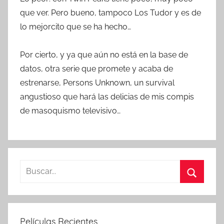
que ver. Pero bueno, tampoco Los Tudor y es de
lo mejorcito que se ha hecho…
Por cierto, y ya que aún no está en la base de
datos, otra serie que promete y acaba de
estrenarse, Persons Unknown, un survival
angustioso que hará las delicias de mis compis
de masoquismo televisivo…
B
u
B
s
u
c
s
Películas Recientes
a