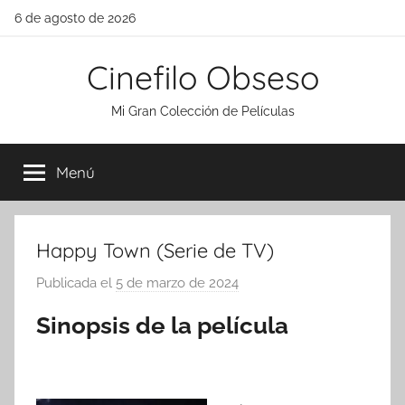
Saltar
6 de agosto de 2026
al
contenido
Cinefilo Obseso
Mi Gran Colección de Películas
Menú
Happy Town (Serie de TV)
Publicada el
5 de marzo de 2024
p
o
Sinopsis de la película
r