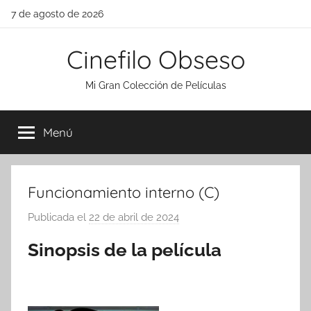
Saltar
7 de agosto de 2026
al
contenido
Cinefilo Obseso
Mi Gran Colección de Películas
Menú
Funcionamiento interno (C)
Publicada el
22 de abril de 2024
p
o
Sinopsis de la película
r