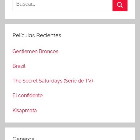
B
u
B
s
u
c
s
Películas Recientes
a
c
r
a
Gentlemen Broncos
:
r
Brazil
The Secret Saturdays (Serie de TV)
El confidente
Kisapmata
Generos