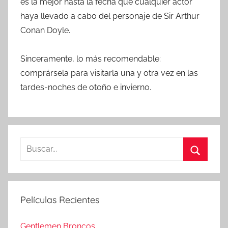
es la mejor hasta la fecha que cualquier actor
haya llevado a cabo del personaje de Sir Arthur
Conan Doyle.
Sinceramente, lo más recomendable:
comprársela para visitarla una y otra vez en las
tardes-noches de otoño e invierno.
B
u
B
s
u
c
s
Películas Recientes
a
c
r
a
Gentlemen Broncos