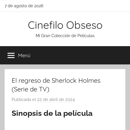
Saltar
7 de agosto de 2026
al
contenido
Cinefilo Obseso
Mi Gran Colección de Películas
Menú
El regreso de Sherlock Holmes
(Serie de TV)
Publicada el
22 de abril de 2024
p
o
Sinopsis de la película
r