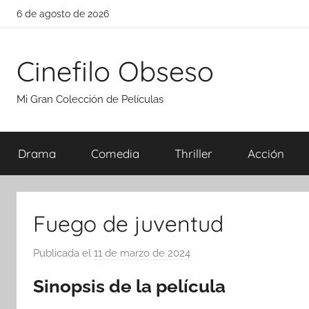
Saltar
6 de agosto de 2026
al
contenido
Cinefilo Obseso
Mi Gran Colección de Películas
Drama
Comedia
Thriller
Acción
Fuego de juventud
Publicada el
11 de marzo de 2024
p
o
Sinopsis de la película
r