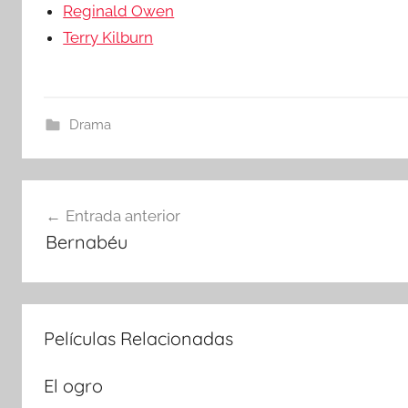
Reginald Owen
Terry Kilburn
Drama
Navegación
Entrada anterior
Bernabéu
de
entradas
Películas Relacionadas
El ogro