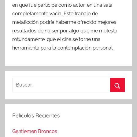
en que fue participe como actor, en una sala
completamente vacía. Éste trabajo de
metaficción podría haberme ofrecido mejores
resultados de no ser por algo que me molesta
rotundamente: que el cine se torne una
herramienta para la contemplación personal.
B
u
B
s
u
c
s
Películas Recientes
a
c
r
a
Gentlemen Broncos
: