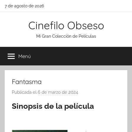
Saltar
7 de agosto de 2026
al
contenido
Cinefilo Obseso
Mi Gran Colección de Películas
Menú
Fantasma
Publicada el
6 de marzo de 2024
p
o
Sinopsis de la película
r