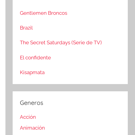
c
r
a
:
Gentlemen Broncos
r
Brazil
The Secret Saturdays (Serie de TV)
El confidente
Kisapmata
Generos
Acción
Animación