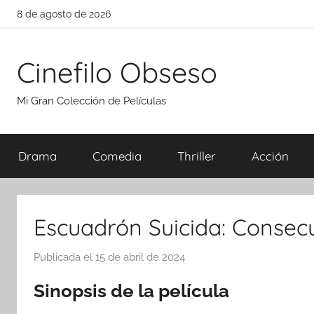
Saltar
8 de agosto de 2026
al
contenido
Cinefilo Obseso
Mi Gran Colección de Películas
Drama
Comedia
Thriller
Acción
Escuadrón Suicida: Consecu
Publicada el
15 de abril de 2024
p
o
Sinopsis de la película
r