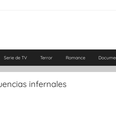
Serie de TV
Terror
Romance
Documen
encias infernales