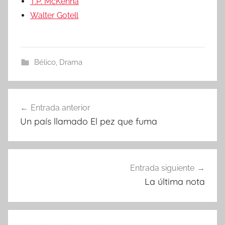
T.P. McKenna
Walter Gotell
Bélico
,
Drama
Entrada anterior
Navegación
Un país llamado El pez que fuma
de
entradas
Entrada siguiente
La última nota