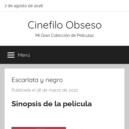
Saltar
7 de agosto de 2026
al
contenido
Cinefilo Obseso
Mi Gran Colección de Películas
Menú
Escarlata y negro
Publicada el
18 de marzo de 2022
p
o
Sinopsis de la película
r