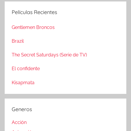
u
c
s
Películas Recientes
a
c
r
a
Gentlemen Broncos
:
r
Brazil
The Secret Saturdays (Serie de TV)
El confidente
Kisapmata
Generos
Acción